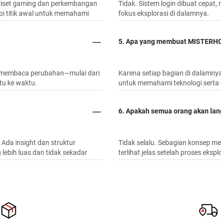
i riset gaming dan perkembangan
Tidak. Sistem login dibuat cepa
pi titik awal untuk memahami
fokus eksplorasi di dalamnya.
5. Apa yang membuat MISTERHOK
ra membaca perubahan—mulai dari
Karena setiap bagian di dalamny
tu ke waktu.
untuk memahami teknologi serta 
6. Apakah semua orang akan lan
Ada insight dan struktur
Tidak selalu. Sebagian konsep m
ebih luas dan tidak sekadar
terlihat jelas setelah proses ekspl