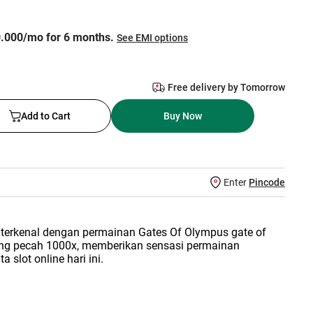
0.000/mo for 6 months.
See EMI options
Free delivery by Tomorrow
Add to Cart
Buy Now
Enter
Pincode
terkenal dengan permainan Gates Of Olympus gate of
ng pecah 1000x, memberikan sensasi permainan
slot online hari ini.