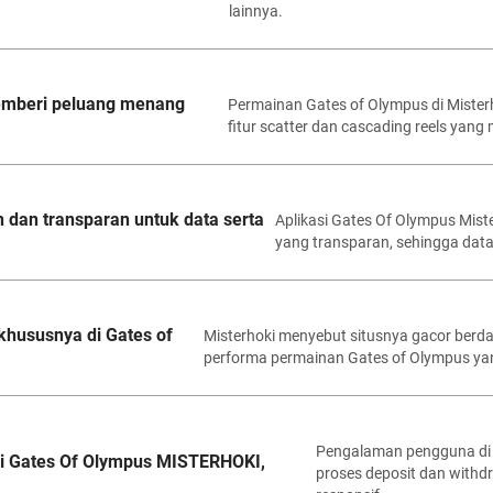
lainnya.
emberi peluang menang
Permainan Gates of Olympus di Misterho
fitur scatter dan cascading reels ya
dan transparan untuk data serta
Aplikasi Gates Of Olympus Mist
yang transparan, sehingga data 
 khususnya di Gates of
Misterhoki menyebut situsnya gacor berda
performa permainan Gates of Olympus yan
Pengalaman pengguna di a
si Gates Of Olympus MISTERHOKI,
proses deposit dan withd