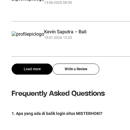
13-06-2026 08:50
Kevin Saputra – Bali
19-01-2026 13:33
Load more
Write a Review
Frequently Asked Questions
1. Apa yang ada di balik login situs MISTERHOKI?