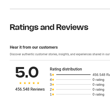
Ratings and Reviews
Hear it from our customers
Discover authentic custom
5.0
Rating distribution
5
456.548 Ra
4
0 rating
3
0 rating
456.548 Reviews
2
0 rating
1
0 rating