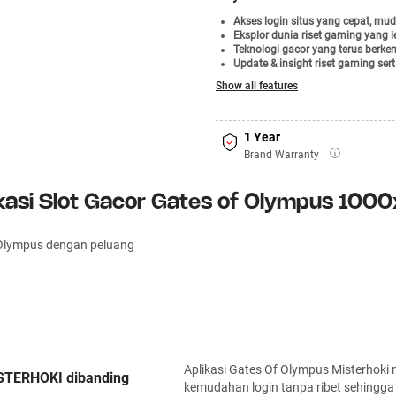
Akses login situs yang cepat, m
Eksplor dunia riset gaming yang
Teknologi gacor yang terus ber
Update & insight riset gaming sert
Membantu pemain membaca dinam
Show all features
Membuka akses ke sudut riset ga
Sistem yang dirancang untuk men
1 Year
Brand Warranty
ikasi Slot Gacor Gates of Olympus 1
f Olympus dengan peluang
Aplikasi Gates Of Olympus Misterhoki
ISTERHOKI dibanding
kemudahan login tanpa ribet sehingga