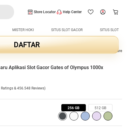
Store Locator
Help Center
MISTER HOKI
SITUS SLOT GACOR
SITUS SLOT
DAFTAR
Share
Compare
ru Aplikasi Slot Gacor Gates of Olympus 1000x
 Ratings & 456.548 Reviews)
256 GB
512 GB