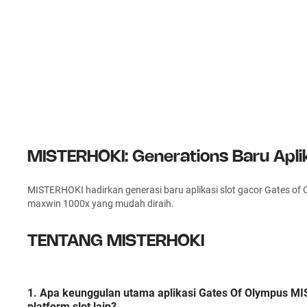
MISTERHOKI: Generations Baru Apl
MISTERHOKI hadirkan generasi baru aplikasi slot gacor Gates o
maxwin 1000x yang mudah diraih.
TENTANG MISTERHOKI
1. Apa keunggulan utama aplikasi Gates Of Olympus M
platform slot lain?